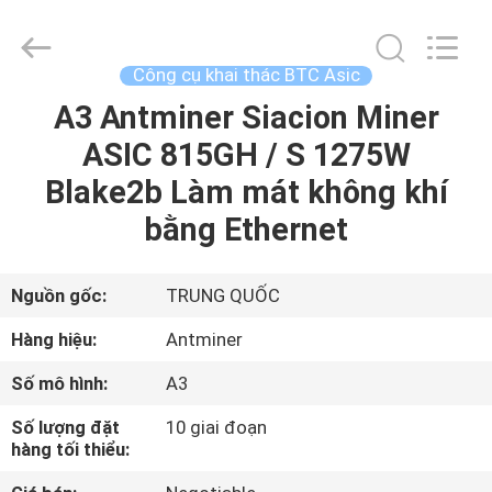
lượng
Công
cụ
khai
thác
Công cụ khai thác BTC Asic
BTC
Asic
nhà
A3 Antminer Siacion Miner
TRANG
cung
cấp.
ASIC 815GH / S 1275W
CHỦ
Copyright
©
2022
Blake2b Làm mát không khí
-
2023
CÁC
btcminerasic.com.
bằng Ethernet
All
Rights
SẢN
Reserved.
PHẨM
Nguồn gốc:
TRUNG QUỐC
Hàng hiệu:
Antminer
VỀ
Số mô hình:
A3
CHÚNG
Số lượng đặt
10 giai đoạn
TÔI
hàng tối thiểu: