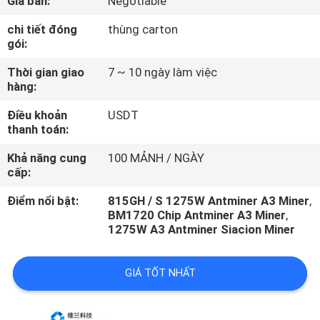
Giá bán:
Negotiable
QUÁ
chi tiết đóng
thùng carton
TRÌNH
gói:
GIAO
Thời gian giao
7 ~ 10 ngày làm việc
HÀNG
hàng:
Điều khoản
USDT
LIÊN
thanh toán:
HỆ
Khả năng cung
100 MẢNH / NGÀY
cấp:
CHÚNG
TÔI
Điểm nổi bật:
815GH / S 1275W Antminer A3 Miner
,
BM1720 Chip Antminer A3 Miner
,
1275W A3 Antminer Siacion Miner
YÊU
CẦU
GIÁ TỐT NHẤT
BÁO