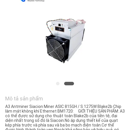
GIÁ
TRƯỜNG
HỢP
SHOPPING
Mô tả sản phẩm
A3 Antminer Siacion Miner ASIC 815GH / S 1275W Blake2b Chip
làm mát không khí Ethernet BM1720: GIỚI THIỆU SẢN PHẨM: A3
có thể được sử dụng cho thuật toán Blake2b của tiền tệ, đại
diện nhất trong số đó là Siacoin.Nó áp dụng thiết kế của quạt
kép phía trước và phía sau và ba bo mạch điện toán.Cơ thể
được hình thành toàn vẹn.Ngoài khả năng bảo vệ hiệu quả, nó