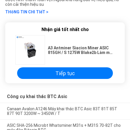
còn cải thiện hiệu su
THôNG TIN CHI TIếT >
Nhận giá tốt nhất cho
A3 Antminer Siacion Miner ASIC
815GH / S 1275W Blake2b Làm mát
không khí bằng Ethernet
Tiếp tục
Công cụ khai thác BTC Asic
Canaan Avalon A1246 Máy khai thác BTC Asic 83T 81T 85T
87T 90T 3200W ~ 3450W / T
ASIC SHA-256 Microbt Whatsminer M31s + M31S 70-82T cho
máy đào Bitcoin BTC