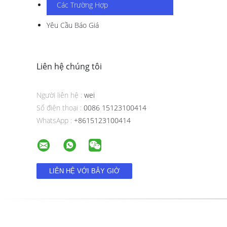
Các Trường Hợp
Yêu Cầu Báo Giá
Liên hệ chúng tôi
Người liên hệ :
wei
Số điện thoại :
0086 15123100414
WhatsApp :
+8615123100414