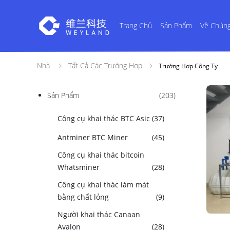
Trang Chủ
Sản Phẩm
Về Chúng
Nhà
Tất Cả Các Trường Hợp
Trường Hợp Công Ty
Sản Phẩm
(203)
Công cụ khai thác BTC Asic
(37)
Antminer BTC Miner
(45)
Công cụ khai thác bitcoin
Whatsminer
(28)
Công cụ khai thác làm mát
bằng chất lỏng
(9)
Người khai thác Canaan
Avalon
(28)