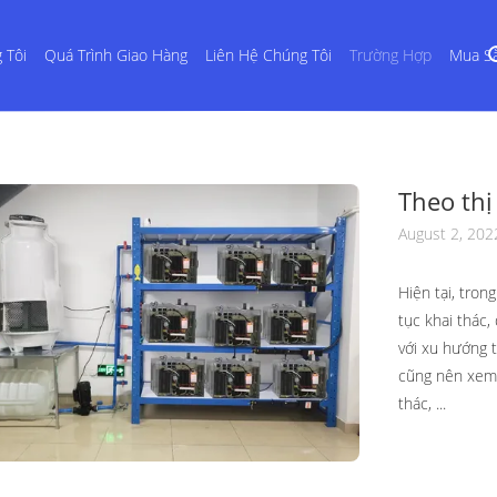
 Tôi
Quá Trình Giao Hàng
Liên Hệ Chúng Tôi
Trường Hợp
Mua S
Theo thị
chất lỏn
August 2, 202
trường, 
Hiện tại, tron
tục khai thác,
với xu hướng t
cũng nên xem 
thác, ...