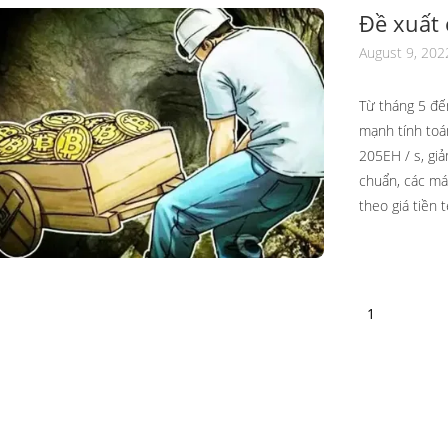
Đề xuất 
trường 
August 9, 202
Từ tháng 5 đế
mạnh tính toá
205EH / s, giả
chuẩn, các má
theo giá tiền tệ
1