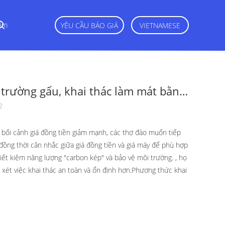
ắm
YÊU CẦU BÁO GIÁ
VIETNAMESE
 trường gấu, khai thác làm mát bằng
g là lựa chọn tốt nhất để bảo vệ môi
2
yên tĩnh, an toàn và ổn định
g bối cảnh giá đồng tiền giảm mạnh, các thợ đào muốn tiếp
 đồng thời cân nhắc giữa giá đồng tiền và giá máy để phù hợp
iết kiệm năng lượng "carbon kép" và bảo vệ môi trường. , họ
xét việc khai thác an toàn và ổn định hơn.Phương thức khai