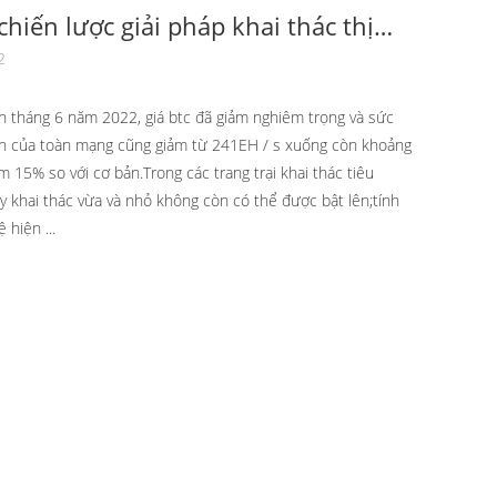
chiến lược giải pháp khai thác thị
gấu
2
n tháng 6 năm 2022, giá btc đã giảm nghiêm trọng và sức
n của toàn mạng cũng giảm từ 241EH / s xuống còn khoảng
m 15% so với cơ bản.Trong các trang trại khai thác tiêu
y khai thác vừa và nhỏ không còn có thể được bật lên;tính
 hiện ...