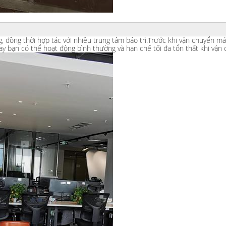
g, đồng thời hợp tác với nhiều trung tâm bảo trì.Trước khi vận chuyển má
ay bạn có thể hoạt động bình thường và hạn chế tối đa tổn thất khi vận