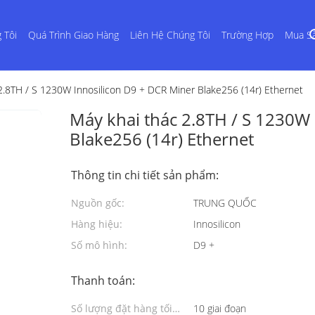
 Tôi
Quá Trình Giao Hàng
Liên Hệ Chúng Tôi
Trường Hợp
Mua S
2.8TH / S 1230W Innosilicon D9 + DCR Miner Blake256 (14r) Ethernet
Máy khai thác 2.8TH / S 1230W
Blake256 (14r) Ethernet
Thông tin chi tiết sản phẩm:
Nguồn gốc:
TRUNG QUỐC
Hàng hiệu:
Innosilicon
Số mô hình:
D9 +
Thanh toán:
Số lượng đặt hàng tối
10 giai đoạn