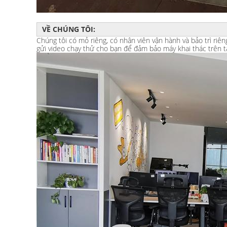
VỀ CHÚNG TÔI:
Chúng tôi có mỏ riêng, có nhân viên vận hành và bảo trì riên
gửi video chạy thử cho bạn để đảm bảo máy khai thác trên t