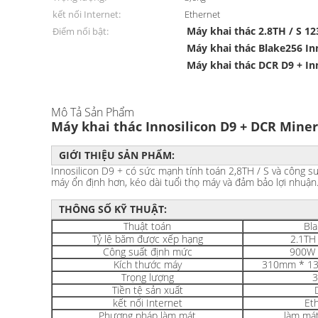
kết nối Internet:
Ethernet
Máy khai thác 2.8TH / S 12
Điểm nổi bật:
Máy khai thác Blake256 In
Máy khai thác DCR D9 + In
Mô Tả Sản Phẩm
Máy khai thác Innosilicon D9 + DCR Miner 
GIỚI THIỆU SẢN PHẨM:
Innosilicon D9 + có sức mạnh tính toán 2,8TH / S và công su
máy ổn định hơn, kéo dài tuổi thọ máy và đảm bảo lợi nhuận
THÔNG SỐ KỸ THUẬT:
Thuật toán
Bl
Tỷ lệ băm được xếp hạng
2.1TH 
Công suất định mức
900W 
Kích thước máy
310mm * 1
Trọng lượng
3
Tiền tệ sản xuất
kết nối Internet
Et
Phương pháp làm mát
làm mát