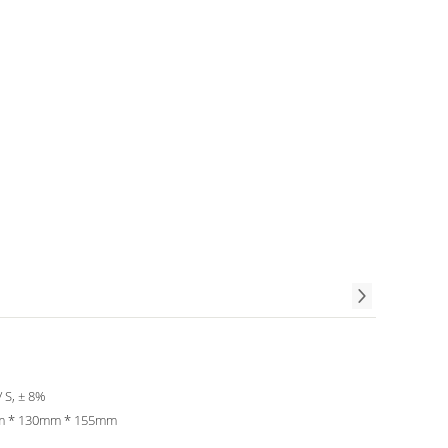
/ S, ± 8%
 * 130mm * 155mm