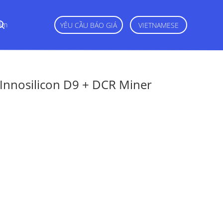
ắm
YÊU CẦU BÁO GIÁ
VIETNAMESE
 Innosilicon D9 + DCR Miner