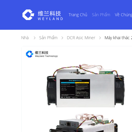
Trang Chủ
Sản Phẩm
Về Chúng
Nhà
Sản Phẩm
DCR Asic Miner
Máy khai thác 