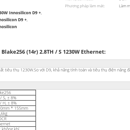
Phương pháp làm mát:
Làm m
30W Innosilicon D9 +
,
nosilicon D9 +
,
nosilicon
Blake256 (14r) 2.8TH / S 1230W Ethernet:
ất tiêu thụ 1230W.So với D9, khả năng tính toán và tiêu thụ điện năng đã
.
ake256
/ S, ± 8%
/ H, ± 8%
30mm * 155mm
,6kg
DCR
hernet
 không khí