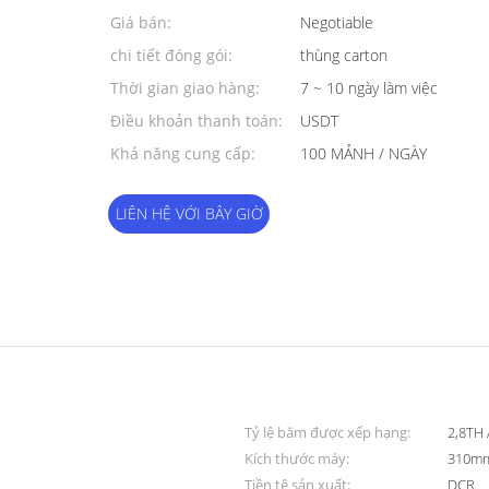
thiểu:
Giá bán:
Negotiable
chi tiết đóng gói:
thùng carton
Thời gian giao hàng:
7 ~ 10 ngày làm việc
Điều khoản thanh toán:
USDT
Khả năng cung cấp:
100 MẢNH / NGÀY
LIÊN HỆ VỚI BÂY GIỜ
Tỷ lệ băm được xếp hạng:
2,8TH 
Kích thước máy:
310mm
Tiền tệ sản xuất:
DCR