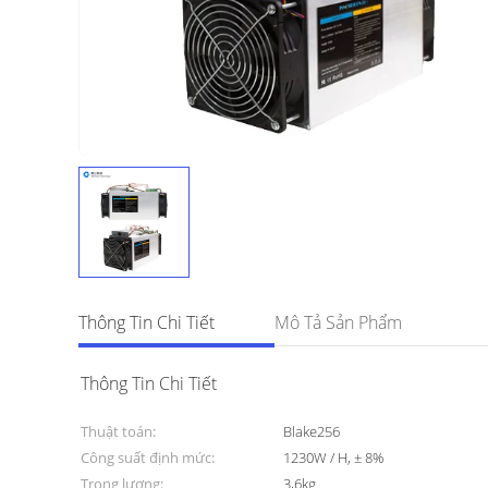
Thông Tin Chi Tiết
Mô Tả Sản Phẩm
Thông Tin Chi Tiết
Thuật toán:
Blake256
Công suất định mức:
1230W / H, ± 8%
Trọng lượng:
3,6kg