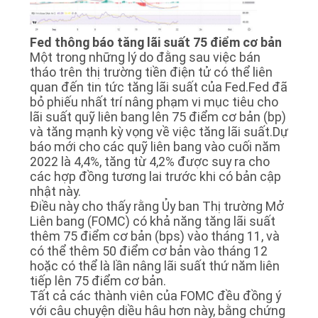
YÊU
CẦU
Fed thông báo tăng lãi suất 75 điểm cơ bản
BÁO
Một trong những lý do đằng sau việc bán
GIÁ
tháo trên thị trường tiền điện tử có thể liên
quan đến tin tức tăng lãi suất của Fed.Fed đã
bỏ phiếu nhất trí nâng phạm vi mục tiêu cho
SHOPPING
lãi suất quỹ liên bang lên 75 điểm cơ bản (bp)
và tăng mạnh kỳ vọng về việc tăng lãi suất.Dự
báo mới cho các quỹ liên bang vào cuối năm
SƠ
2022 là 4,4%, tăng từ 4,2% được suy ra cho
các hợp đồng tương lai trước khi có bản cập
ĐỒ
nhật này.
Điều này cho thấy rằng Ủy ban Thị trường Mở
TRANG
Liên bang (FOMC) có khả năng tăng lãi suất
WEB
thêm 75 điểm cơ bản (bps) vào tháng 11, và
có thể thêm 50 điểm cơ bản vào tháng 12
hoặc có thể là lần nâng lãi suất thứ năm liên
PRIVACY
tiếp lên 75 điểm cơ bản.
Tất cả các thành viên của FOMC đều đồng ý
POLICY
với câu chuyện diều hâu hơn này, bằng chứng