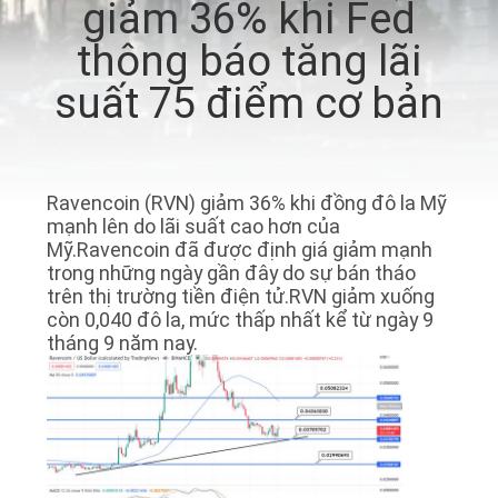
giảm 36% khi Fed
QUÁ
thông báo tăng lãi
TRÌNH
suất 75 điểm cơ bản
GIAO
HÀNG
LIÊN
Ravencoin (RVN) giảm 36% khi đồng đô la Mỹ
mạnh lên do lãi suất cao hơn của
HỆ
Mỹ.Ravencoin đã được định giá giảm mạnh
trong những ngày gần đây do sự bán tháo
CHÚNG
trên thị trường tiền điện tử.RVN giảm xuống
TÔI
còn 0,040 đô la, mức thấp nhất kể từ ngày 9
tháng 9 năm nay.
TRƯỜNG
HỢP