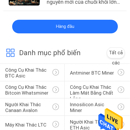
nguyên mới của chuỗi khối lớn
thứ hai!
Hàng đầu
Danh mục phổ biến
Tất cả
các
Công Cụ Khai Thác 
Antminer BTC Miner
BTC Asic
Công Cụ Khai Thác 
Công Cụ Khai Thác 
Bitcoin Whatsminer
Làm Mát Bằng Chất 
Lỏng
Người Khai Thác 
Innosilicon Asic 
Canaan Avalon
Miner
Người Khai Thác 
Máy Khai Thác LTC
ETH Asic