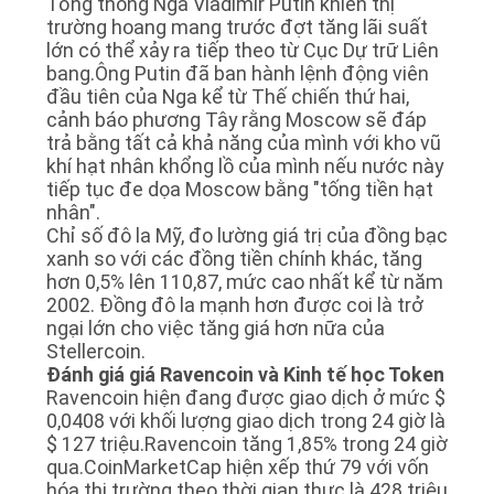
Tổng thống Nga Vladimir Putin khiến thị
trường hoang mang trước đợt tăng lãi suất
lớn có thể xảy ra tiếp theo từ Cục Dự trữ Liên
bang.Ông Putin đã ban hành lệnh động viên
đầu tiên của Nga kể từ Thế chiến thứ hai,
cảnh báo phương Tây rằng Moscow sẽ đáp
trả bằng tất cả khả năng của mình với kho vũ
khí hạt nhân khổng lồ của mình nếu nước này
tiếp tục đe dọa Moscow bằng "tống tiền hạt
nhân".
Chỉ số đô la Mỹ, đo lường giá trị của đồng bạc
xanh so với các đồng tiền chính khác, tăng
hơn 0,5% lên 110,87, mức cao nhất kể từ năm
2002. Đồng đô la mạnh hơn được coi là trở
ngại lớn cho việc tăng giá hơn nữa của
Stellercoin.
Đánh giá giá Ravencoin và Kinh tế học Token
Ravencoin hiện đang được giao dịch ở mức $
0,0408 với khối lượng giao dịch trong 24 giờ là
$ 127 triệu.Ravencoin tăng 1,85% trong 24 giờ
qua.CoinMarketCap hiện xếp thứ 79 với vốn
hóa thị trường theo thời gian thực là 428 triệu