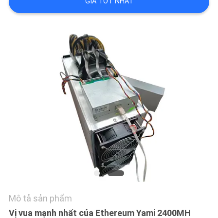
YÊU
GIÁ TỐT NHẤT
CẦU
BÁO
GIÁ
SHOPPING
SƠ
ĐỒ
TRANG
WEB
PRIVACY
Mô tả sản phẩm
POLICY
Vị vua mạnh nhất của Ethereum Yami 2400MH