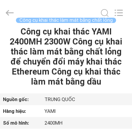
lượng
Công
cụ
khai
thác
Công cụ khai thác làm mát bằng chất lỏng
BTC
Asic
supplier.
Công cụ khai thác YAMI
TRANG
Copyright
©
2400MH 2300W Công cụ khai
CHỦ
2022
-
2025
thác làm mát bằng chất lỏng
Weyland
Technology.
CÁC
All
để chuyển đổi máy khai thác
Rights
Reserved.
SẢN
Ethereum Công cụ khai thác
PHẨM
làm mát bằng dầu
VỀ
Nguồn gốc:
TRUNG QUỐC
CHÚNG
Hàng hiệu:
YAMI
TÔI
Số mô hình:
2400MH