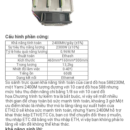
Cấu hình phần cứng:
Khả năng tính toán
2400MH/giây (±5%)
Sự tiêu thụ năng lượng
2300W (±10%)
Tỷ lệ hiệu quả năng lượng
0,96W/M
thuật toán
Ethash
Kích thước
460mm*160mm*300mm
Trọng lượng
13,2kg
Nhiệt độ làm việc
0-40℃
Tiếng ồn
60dB
Dạng kết nối
Ethernet
So sánh trực quan khả năng tính toán của card đồ họa 588230M,
một Yami 2400M tương đương với 10 card đồ họa 588 nhưng
mức tiêu thụ điện năng chỉ bằng 1/8 so với 10 card đồ
họa.Chương trình tự kiểm tra là bắt buộc, vì vậy sẽ mất nhiều
thời gian để chạy toàn bộ sức mạnh tính toán, khoảng 3 giờ.Một
ưu điểm khác là nhiều thợ mỏ lo lắng rằng sự xuất hiện của
ETH2.0 sẽ khóa sức mạnh tính toán, nhưng Yami 2400M hỗ trợ
khai thác kép ETH/ETC Có, bạn có thể chuyển đổi theo ý muốn,
thu nhập ETC đã bằng với thu nhập ETH, vì vậy bạn không phải lo
lắng về vấn đề không thể khai thác.
khả năng sinh lời: