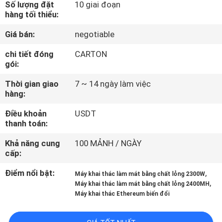
Số lượng đặt
10 giai đoạn
QUÁ
hàng tối thiểu:
TRÌNH
Giá bán:
negotiable
GIAO
chi tiết đóng
CARTON
HÀNG
gói:
Thời gian giao
7 ~ 14 ngày làm việc
LIÊN
hàng:
HỆ
Điều khoản
USDT
CHÚNG
thanh toán:
TÔI
Khả năng cung
100 MẢNH / NGÀY
cấp:
TRƯỜNG
Điểm nổi bật:
,
Máy khai thác làm mát bằng chất lỏng 2300W
,
Máy khai thác làm mát bằng chất lỏng 2400MH
HỢP
Máy khai thác Ethereum biến đổi