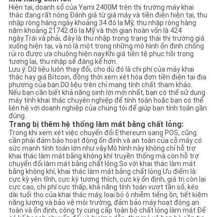
Hiện tại, doanh số của Yami 2400M trên thị trường máy khai
thác đang rất nóng.Đánh giá từ giá máy và tiền điện hiện tại, thu
nhập ròng hàng ngày khoảng 34 đô la Mỹ, thu nhập ròng hàng
năm khoảng 21742 đô la Mỹ và thời gian hoàn vốn là 424
ngày.Trái và phải, đây là thu nhập trong trạng thái thị trường giá
xuống hiện tại, và nó là một trong những mô hình ổn định chống
rủi ro được ưa chuộng hiện nay.Khi giá tiền tệ phục hồi trong
tương lai, thu nhập sẽ đáng kể hơn.
Lưu ý: Dữ liệu luôn thay đổi, cho dù đó là chi phí của máy khai
thác hay giá Bitcoin, đồng thời xem xét hóa đơn tiền điện tại địa
phương của bạn.Dữ liệu trên chỉ mang tính chất tham khảo.
Nếu bạn cần biết khả năng sinh lời mới nhất, bạn có thể sử dụng
máy tính khai thác chuyên nghiệp để tính toán hoặc bạn có thể
liên hệ với doanh nghiệp của chúng tôi để giúp bạn tính toán gần
đúng.
Trang bị thêm hệ thống làm mát bằng chất lỏng:
Trong khi xem xét việc chuyển đổi Ethereum sang POS, cũng
cần phải đảm bảo hoạt động ổn định và an toàn của cỗ máy có
sức mạnh tính toán lớn như vậy.Mô hình này không chỉ hỗ trợ
khai thác làm mát bằng không khí truyền thống mà còn hỗ trợ
chuyển đổi làm mát bằng chất lỏng.So với khai thác làm mát
bằng không khí, khai thác làm mát bằng chất lỏng Ưu điểm là:
cực kỳ yên tĩnh, cực kỳ tương thích, cực kỳ ổn định, giá trị còn lại
cực cao, chi phí cực thấp, khả năng tính toán vượt tần số, kéo
dài tuổi thọ của khai thác máy, loại bỏ ô nhiễm tiếng ồn, tiết kiệm
năng lượng và bảo vệ môi trường, đảm bảo máy hoạt động an
toàn và ổn định, công ty cung cấp toàn bộ chất lỏng làm mát Để